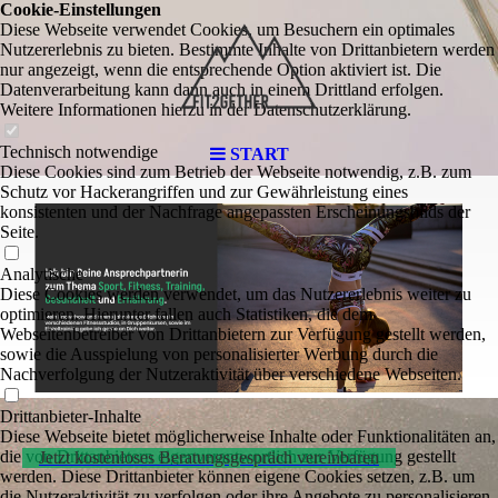
Cookie-Einstellungen
Diese Webseite verwendet Cookies, um Besuchern ein optimales
Nutzererlebnis zu bieten. Bestimmte Inhalte von Drittanbietern werden
nur angezeigt, wenn die entsprechende Option aktiviert ist. Die
Datenverarbeitung kann dann auch in einem Drittland erfolgen.
Weitere Informationen hierzu in der Datenschutzerklärung.
Technisch notwendige
START
Diese Cookies sind zum Betrieb der Webseite notwendig, z.B. zum
Schutz vor Hackerangriffen und zur Gewährleistung eines
konsistenten und der Nachfrage angepassten Erscheinungsbilds der
Seite.
Analytische
Diese Cookies werden verwendet, um das Nutzererlebnis weiter zu
optimieren. Hierunter fallen auch Statistiken, die dem
Webseitenbetreiber von Drittanbietern zur Verfügung gestellt werden,
sowie die Ausspielung von personalisierter Werbung durch die
Nachverfolgung der Nutzeraktivität über verschiedene Webseiten.
Drittanbieter-Inhalte
Diese Webseite bietet möglicherweise Inhalte oder Funktionalitäten an,
die von Drittanbietern eigenverantwortlich zur Verfügung gestellt
Jetzt kostenloses Beratungsgespräch vereinbaren
werden. Diese Drittanbieter können eigene Cookies setzen, z.B. um
die Nutzeraktivität zu verfolgen oder ihre Angebote zu personalisieren