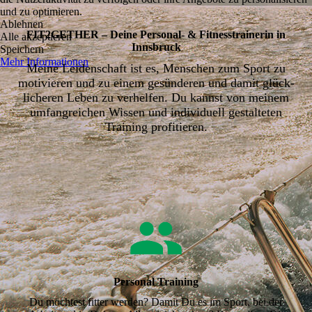
und zu optimieren.
Ablehnen
FIT2GETHER – Deine Perso­nal- & Fitness­trai­nerin in
Alle akzeptieren
Innsbruck
Speichern
Mehr Informationen
Meine Leidenschaft ist es, Menschen zum Sport zu
motivieren und zu einem gesünderen und damit glück­
licheren Leben zu verhelfen. Du kannst von meinem
umfangreichen Wissen und individuell gestalteten
Training profitieren.
Personal Training
Du möchtest fitter werden? Damit Du es im Sport, bei der