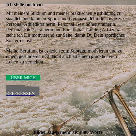
Ich stelle mich vor
Mit meinem Studium und meiner praktischen Ausbildung zur
staatlich an­er­kann­ten Sport- und Gymnastik­lehrerin sowie zur
Personal-Athletik­trainerin, Personal-Gesundheitstrainerin,
Personal-Fitness­trainerin und Funk­tional Training A-Lizenz
stehe ich Dir motivie­rend zur Seite, damit Du Dein sportliches
Ziel erreichst!
Meine Berufung ist es jeden zum Sport zu motivieren und zu
einem gesün­deren und damit auch zu einem glücklicheren
Leben zu verhelfen.
ÜBER MICH
MEINE
REFERENZEN
Bilder sagen mehr als 1000 Worte