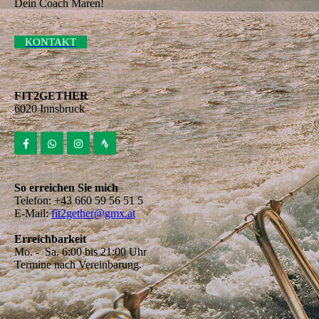
Dein Coach Maren!
KONTAKT
FIT2GETHER
6020 Innsbruck
So erreichen Sie mich
Telefon: +43 660 59 56 51 5
E-Mail:
fit2gether@gmx.at
Erreichbarkeit
Mo. - Sa. 6:00 bis 21:00 Uhr
Termine nach Vereinbarung.