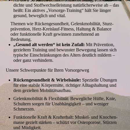
dichte und Stoffwechsel­leistung natürlicherweise ab – das
heißt: Ein aktives „Vorsorge-Training“ hält Sie länger
gesund, beweglich und vital.
Themen wie Rückengesundheit, Gelenk­mobilität, Sturz­
prävention, Herz-Kreislauf-Fitness, Haltung & Balance
oder funktionelle Kraft gewinnen zunehmend an
Bedeutung.
„Gesund alt werden“ ist kein Zufall:
Mit Prävention,
gezieltem Training und bewusster Bewegung lassen sich
typische Einschränkungen des Alters deutlich mildern –
oder ganz verhindern.
Unsere Schwerpunkte für Ihren Vorsorge­weg
Rückengesundheit & Wirbelsäule:
Spezielle Übungen
für eine stabile Körpermitte, richtiger Alltagshaltung und
dem gezielten Mobilitätsaufbau.
Gelenk­mobilität & Flexibilität: Bewegliche Hüfte, Knie,
Schultern sorgen für Unabhängigkeit – und weniger
Schmerzen.
Funktionelle Kraft & Kraft­erhalt: Muskel- und Knochen­
masse gezielt stärken – schützt vor Osteoporose, Stürzen
und Müdigkeit.