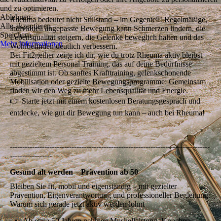
und zu optimieren.
Ablehnen
Rheuma bedeutet nicht Stillstand – im Gegenteil! Regelmäßige,
Alle akzeptieren
individuell angepasste Bewegung kann Schmerzen lindern, die
Speichern
Lebensqualität steigern, die Gelenke beweglich halten und das
Mehr Informationen
Wohlbefinden deutlich verbessern.
Bei Fit2gether zeige ich dir, wie du trotz Rheuma aktiv bleibst –
mit gezieltem Personal Training, das auf deine Bedürfnisse
abgestimmt ist. Ob sanftes Krafttraining, gelenkschonende
Mobilisation oder gezielte Bewegungsprogramme: Gemeinsam
finden wir den Weg zu mehr Lebensqualität und Energie.
👉 Starte jetzt mit einem kostenlosen Beratungsgespräch und
entdecke, wie gut dir Bewegung tun kann – auch bei Rheuma!
---------------------------------------------------------------------------------
-----------------
Gesund alt werden – Prävention ab 50
Bleiben Sie fit, mobil und eigenständig – mit gezielter
Prävention, Eigenverantwortung und professioneller Begleitung.
Warum sich gerade jetzt aktiv werden lohnt
Ab etwa 50 Jahren nehmen Muskelleistung, Knochen­