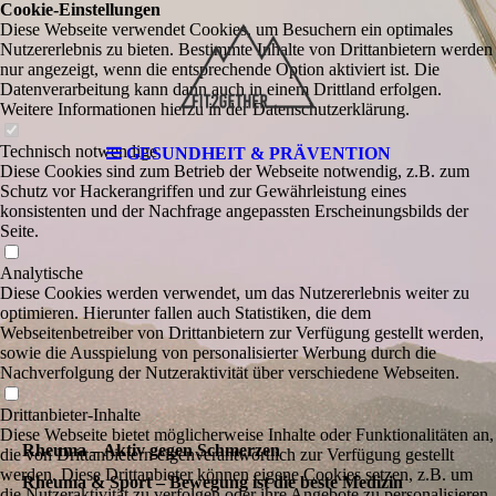
Cookie-Einstellungen
Diese Webseite verwendet Cookies, um Besuchern ein optimales
Nutzererlebnis zu bieten. Bestimmte Inhalte von Drittanbietern werden
nur angezeigt, wenn die entsprechende Option aktiviert ist. Die
Datenverarbeitung kann dann auch in einem Drittland erfolgen.
Weitere Informationen hierzu in der Datenschutzerklärung.
Technisch notwendige
GESUNDHEIT & PRÄVENTION
Diese Cookies sind zum Betrieb der Webseite notwendig, z.B. zum
Schutz vor Hackerangriffen und zur Gewährleistung eines
konsistenten und der Nachfrage angepassten Erscheinungsbilds der
Seite.
Analytische
Diese Cookies werden verwendet, um das Nutzererlebnis weiter zu
optimieren. Hierunter fallen auch Statistiken, die dem
Webseitenbetreiber von Drittanbietern zur Verfügung gestellt werden,
sowie die Ausspielung von personalisierter Werbung durch die
Nachverfolgung der Nutzeraktivität über verschiedene Webseiten.
Drittanbieter-Inhalte
Diese Webseite bietet möglicherweise Inhalte oder Funktionalitäten an,
Rheuma – Aktiv gegen Schmerzen
die von Drittanbietern eigenverantwortlich zur Verfügung gestellt
werden. Diese Drittanbieter können eigene Cookies setzen, z.B. um
Rheuma & Sport – Bewegung ist die beste Medizin
die Nutzeraktivität zu verfolgen oder ihre Angebote zu personalisieren