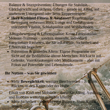
Balance & Sturz­prävention: Übungen für Stabilität,
Gleichgewicht und sicheres Gehen – gerade im Alltag, auf
unebenem Untergrund oder beim Treppensteigen.
Herz-Kreislauf‐Fitness & Ausdauer:
Regelmässige
Bewegung verbessert Herz, Lunge und Gefäßsystem –
unterstützt Vitalität, Schlafqualität und Wohlbefinden.
Alltags­bewegung & Lebensqualität: Keine Fitnessstudio-
Monster-Trainings – sondern sinnvolle, individuell
integrierbare Einheiten, die Sie mit Freude, Sicherheit und
Effektivität begleiten.
Prävention & gesundes Altern: Eigene Programme mit
Sicht auf die Bedürfnisse älterer Menschen: Rücksicht auf
Gelenke, Vorerkrankungen oder Medikamente – aber mit
Fokus auf Potenziale und Lebensfreude.
Ihr Nutzen – was Sie gewinnen
Mehr
Beweglichkeit
, weniger Beschwerden – z. B. im
Rücken, in den Knien oder der Hüfte.
Erhalt von Kraft und Mobilität – damit Sie Alltag, Ausflüge
und Hobbies weiterhin genießen können.
Mehr Sicherheit – durch bessere Balance, Sturz-Risiko
senken.