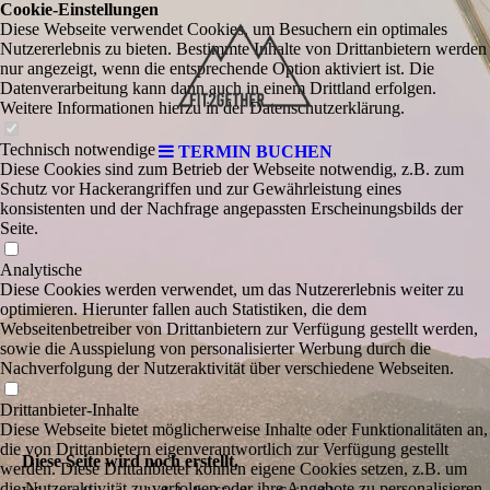
Cookie-Einstellungen
Diese Webseite verwendet Cookies, um Besuchern ein optimales
Nutzererlebnis zu bieten. Bestimmte Inhalte von Drittanbietern werden
nur angezeigt, wenn die entsprechende Option aktiviert ist. Die
Datenverarbeitung kann dann auch in einem Drittland erfolgen.
Weitere Informationen hierzu in der Datenschutzerklärung.
Technisch notwendige
TERMIN BUCHEN
Diese Cookies sind zum Betrieb der Webseite notwendig, z.B. zum
Schutz vor Hackerangriffen und zur Gewährleistung eines
konsistenten und der Nachfrage angepassten Erscheinungsbilds der
Seite.
Analytische
Diese Cookies werden verwendet, um das Nutzererlebnis weiter zu
optimieren. Hierunter fallen auch Statistiken, die dem
Webseitenbetreiber von Drittanbietern zur Verfügung gestellt werden,
sowie die Ausspielung von personalisierter Werbung durch die
Nachverfolgung der Nutzeraktivität über verschiedene Webseiten.
Drittanbieter-Inhalte
Diese Webseite bietet möglicherweise Inhalte oder Funktionalitäten an,
die von Drittanbietern eigenverantwortlich zur Verfügung gestellt
Diese Seite wird noch erstellt.
werden. Diese Drittanbieter können eigene Cookies setzen, z.B. um
die Nutzeraktivität zu verfolgen oder ihre Angebote zu personalisieren