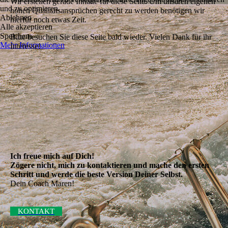
Wir erstellen gerade Inhalte für diese Seite. Um unseren eigenen
und zu optimieren.
hohen Qualitätsansprüchen gerecht zu werden benötigen wir
Ablehnen
hierfür noch etwas Zeit.
Alle akzeptieren
Speichern
Bitte besuchen Sie diese Seite bald wieder. Vielen Dank für ihr
Mehr Informationen
Interesse!
Ich freue mich auf Dich!
Zögere nicht, mich zu kontaktieren und mache den ersten
Schritt und werde die beste Version Deiner Selbst.
Dein Coach Maren!
KONTAKT